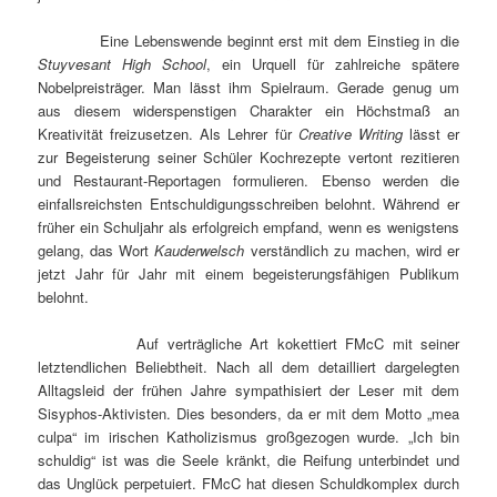
Eine Lebenswende beginnt erst mit dem Einstieg in die
Stuyvesant High School
, ein Urquell für zahlreiche spätere
Nobelpreisträger. Man lässt ihm Spielraum. Gerade genug um
aus diesem widerspenstigen Charakter ein Höchstmaß an
Kreativität freizusetzen. Als Lehrer für
Creative Writing
lässt er
zur Begeisterung seiner Schüler Kochrezepte vertont rezitieren
und Restaurant-Reportagen formulieren. Ebenso werden die
einfallsreichsten Entschuldigungsschreiben belohnt. Während er
früher ein Schuljahr als erfolgreich empfand, wenn es wenigstens
gelang, das Wort
Kauderwelsch
verständlich zu machen, wird er
jetzt Jahr für Jahr mit einem begeisterungsfähigen Publikum
belohnt.
Auf verträgliche Art kokettiert FMcC mit seiner
letztendlichen Beliebtheit. Nach all dem detailliert dargelegten
Alltagsleid der frühen Jahre sympathisiert der Leser mit dem
Sisyphos-Aktivisten. Dies besonders, da er mit dem Motto „mea
culpa“ im irischen Katholizismus großgezogen wurde. „Ich bin
schuldig“ ist was die Seele kränkt, die Reifung unterbindet und
das Unglück perpetuiert. FMcC hat diesen Schuldkomplex durch