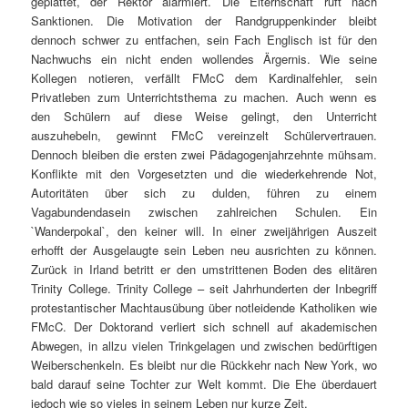
geplättet, der Rektor alarmiert. Die Elternschaft ruft nach
Sanktionen. Die Motivation der Randgruppenkinder bleibt
dennoch schwer zu entfachen, sein Fach Englisch ist für den
Nachwuchs ein nicht enden wollendes Ärgernis. Wie seine
Kollegen notieren, verfällt FMcC dem Kardinalfehler, sein
Privatleben zum Unterrichtsthema zu machen. Auch wenn es
den Schülern auf diese Weise gelingt, den Unterricht
auszuhebeln, gewinnt FMcC vereinzelt Schülervertrauen.
Dennoch bleiben die ersten zwei Pädagogenjahrzehnte mühsam.
Konflikte mit den Vorgesetzten und die wiederkehrende Not,
Autoritäten über sich zu dulden, führen zu einem
Vagabundendasein zwischen zahlreichen Schulen. Ein
`Wanderpokal`, den keiner will. In einer zweijährigen Auszeit
erhofft der Ausgelaugte sein Leben neu ausrichten zu können.
Zurück in Irland betritt er den umstrittenen Boden des elitären
Trinity College. Trinity College – seit Jahrhunderten der Inbegriff
protestantischer Machtausübung über notleidende Katholiken wie
FMcC. Der Doktorand verliert sich schnell auf akademischen
Abwegen, in allzu vielen Trinkgelagen und zwischen bedürftigen
Weiberschenkeln. Es bleibt nur die Rückkehr nach New York, wo
bald darauf seine Tochter zur Welt kommt. Die Ehe überdauert
jedoch wie so vieles in seinem Leben nur kurze Zeit.