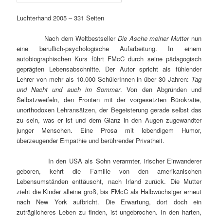
Luchterhand 2005 – 331 Seiten
Nach dem Weltbestseller
Die Asche meiner Mutter
nun
eine beruflich-psychologische Aufarbeitung. In einem
autobiographischen Kurs führt FMcC durch seine pädagogisch
geprägten Lebensabschnitte. Der Autor spricht als fühlender
Lehrer von mehr als 10.000 SchülerInnen in über 30 Jahren:
Tag
und Nacht und auch im Sommer
. Von den Abgründen und
Selbstzweifeln, den Fronten mit der vorgesetzten Bürokratie,
unorthodoxen Lehransätzen, der Begeisterung gerade selbst das
zu sein, was er ist und dem Glanz in den Augen zugewandter
junger Menschen. Eine Prosa mit lebendigem Humor,
überzeugender Empathie und berührender Privatheit.
In den USA als Sohn verarmter, irischer Einwanderer
geboren, kehrt die Familie von den amerikanischen
Lebensumständen enttäuscht, nach Irland zurück. Die Mutter
zieht die Kinder alleine groß, bis FMcC als Halbwüchsiger erneut
nach New York aufbricht. Die Erwartung, dort doch ein
zuträglicheres Leben zu finden, ist ungebrochen. In den harten,