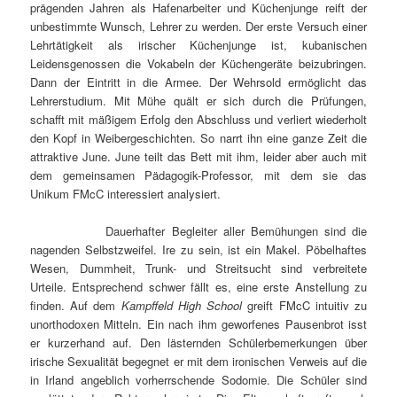
prägenden Jahren als Hafenarbeiter und Küchenjunge reift der
unbestimmte Wunsch, Lehrer zu werden. Der erste Versuch einer
Lehrtätigkeit als irischer Küchenjunge ist, kubanischen
Leidensgenossen die Vokabeln der Küchengeräte beizubringen.
Dann der Eintritt in die Armee. Der Wehrsold ermöglicht das
Lehrerstudium. Mit Mühe quält er sich durch die Prüfungen,
schafft mit mäßigem Erfolg den Abschluss und verliert wiederholt
den Kopf in Weibergeschichten. So narrt ihn eine ganze Zeit die
attraktive June. June teilt das Bett mit ihm, leider aber auch mit
dem gemeinsamen Pädagogik-Professor, mit dem sie das
Unikum FMcC interessiert analysiert.
Dauerhafter Begleiter aller Bemühungen sind die
nagenden Selbstzweifel. Ire zu sein, ist ein Makel. Pöbelhaftes
Wesen, Dummheit, Trunk- und Streitsucht sind verbreitete
Urteile. Entsprechend schwer fällt es, eine erste Anstellung zu
finden. Auf dem
Kampffeld High School
greift FMcC intuitiv zu
unorthodoxen Mitteln. Ein nach ihm geworfenes Pausenbrot isst
er kurzerhand auf. Den lästernden Schülerbemerkungen über
irische Sexualität begegnet er mit dem ironischen Verweis auf die
in Irland angeblich vorherrschende Sodomie. Die Schüler sind