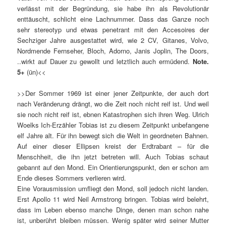
verlässt mit der Begründung, sie habe ihn als Revolutionär
enttäuscht, schlicht eine Lachnummer. Dass das Ganze noch
sehr stereotyp und etwas penetrant mit den Accesoires der
Sechziger Jahre ausgestattet wird, wie 2 CV, Gitanes, Volvo,
Nordmende Fernseher, Bloch, Adorno, Janis Joplin, The Doors,
..wirkt auf Dauer zu gewollt und letztlich auch ermüdend.
Note.
5+
(ün)<<
>>Der Sommer 1969 ist einer jener Zeitpunkte, der auch dort
nach Veränderung drängt, wo die Zeit noch nicht reif ist. Und weil
sie noch nicht reif ist, ebnen Katastrophen sich ihren Weg. Ulrich
Woelks Ich-Erzähler Tobias ist zu diesem Zeitpunkt unbefangene
elf Jahre alt. Für ihn bewegt sich die Welt in geordneten Bahnen.
Auf einer dieser Ellipsen kreist der Erdtrabant – für die
Menschheit, die ihn jetzt betreten will. Auch Tobias schaut
gebannt auf den Mond. Ein Orientierungspunkt, den er schon am
Ende dieses Sommers verlieren wird.
Eine Vorausmission umfliegt den Mond, soll jedoch nicht landen.
Erst Apollo 11 wird Neil Armstrong bringen. Tobias wird belehrt,
dass im Leben ebenso manche Dinge, denen man schon nahe
ist, unberührt bleiben müssen. Wenig später wird seiner Mutter