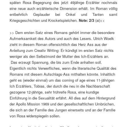
späten Rosa Begegnung des jetzt 49jährge Erzähler nochmals
eine neue auch erzählerische Dimension erhält. Im Roman völlig
entbehrlich Geplauder bei Onkel und Tanten samt
Kriegsgeschichten und Krocketspielchen.
Note: 2/3
(ai)<<
>> Dem ersten Satz eines Romans gehört immer die besondere
Aufmerksamkeit des Autors und auch des Lesers. Ulrich Woelk
zieht in diesem Roman offensichtlich das Herz Ass aus der
Anleitung zum Creativ Writing: Er kündigt im ersten Satz nichts
weniger als den Selbstmord der Mutter des Ich-Erzählers an.
Das erzeugt Spannung, die bis zum Ende anhalten soll.
Eigentlich nichts Verwerfliches, wenn die literarische Qualität des
Romans mit diesem Aufschlags-Ass mithalten könnte. Inhaltlich
geht es (wieder einmal) um das coming of age eines 11-jährigen
Ich Erzählers, Tobias, der durch die neu in die Nachbarschaft
gezogene 12-jährige, sehr frühreife Rosa, eine kundige
Einführung in die Sexualität erfährt. All dies auf dem Hintergrund
der Apollo Mission 1969 und den gesellschaftlichen Umbrüchen,
die sich an der Familie des Jungen einerseits und an der Familie
von Rosa widerspiegeln sollen.