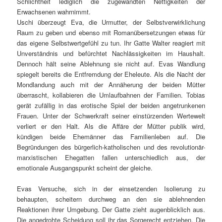
Schlichtheit lediglich die zugewandten Nettigkeiten der
Erwachsenen wahrnimmt.
Uschi überzeugt Eva, die Urmutter, der Selbstverwirklichung
Raum zu geben und ebenso mit Romanübersetzungen etwas für
das eigene Selbstwertgefühl zu tun. Ihr Gatte Walter reagiert mit
Unverständnis und befürchtet Nachlässigkeiten im Haushalt.
Dennoch hält seine Ablehnung sie nicht auf. Evas Wandlung
spiegelt bereits die Entfremdung der Eheleute. Als die Nacht der
Mondlandung auch mit der Annäherung der beiden Mütter
überrascht, kollabieren die Umlaufbahnen der Familien. Tobias
gerät zufällig in das erotische Spiel der beiden angetrunkenen
Frauen. Unter der Schwerkraft seiner einstürzenden Wertewelt
verliert er den Halt. Als die Affäre der Mütter publik wird,
kündigen beide Ehemänner das Familienleben auf. Die
Begründungen des bürgerlich-katholischen und des revolutionär-
marxistischen Ehegatten fallen unterschiedlich aus, der
emotionale Ausgangspunkt scheint der gleiche.
Evas Versuche, sich in der einsetzenden Isolierung zu
behaupten, scheitern durchweg an den sie ablehnenden
Reaktionen ihrer Umgebung. Der Gatte zieht augenblicklich aus.
Die angedrohte Scheidung soll ihr das Sorgerecht entziehen. Die