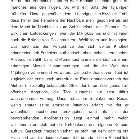
Auftritt der vermeintlich flotten 68er Familie Leinhard gerät so
manches aus den Fugen. So wird ein Satz der 13jährigen
frühreifen Rosa gegenüber dem 11jährigen Ich-Erzähler Tobi,
dass hinter den Fernstern der Nachbarn mehr geschieht als auf
dem Mond im Nachhinein zum Schlüsselsatz des Romans. Die
wirklichen Entdeckungen liefert der Mikrokosmos und mit ihnen
auch die Brüche von Rollenmustern, Weltbildern und Ideologien.
Das wird aus der Perspektive des sich seiner Kindheit
erinnernden Ich-Erzählers authentisch ohne hohen literarischen
Anspruch erzählt. Es sind Momentaufnahmen, die sich zu einem
stimmigen Mosaik zusammenfügen und die die Welt des
11jährigen zunehmend verwirren. Die erste Jeans von Tobi ist
zugleich der erste noch unterdrückte Emanzipationsversuch der
Mutter. Ein zufällig belauschter Streit der Eltern über „jenes Es“
offenbart Abgründe, die Tobi zunächst nur sehr diffus
wahrzunehmen vermag. Dass Tobias im Schlafzimmer Rosas
wenig später seine erotische Initiation erfährt mit der er
wesentlich unbeholfener umzugehen weiß als mit der
bevorstehenden Apollomission zeigt einmal mehr, welch
Unsicherheiten sich bei der Entdeckung des eigenen Körpers
auftun. Geradezu tragisch verhält es sich mit dem coming out
Evas und Uschis, dessen Zeuge Tobi gerade in dem Augenblick