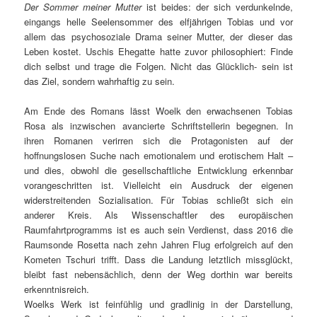
Der Sommer meiner Mutter
ist beides: der sich verdunkelnde,
eingangs helle Seelensommer des elfjährigen Tobias und vor
allem das psychosoziale Drama seiner Mutter, der dieser das
Leben kostet. Uschis Ehegatte hatte zuvor philosophiert: Finde
dich selbst und trage die Folgen. Nicht das Glücklich- sein ist
das Ziel, sondern wahrhaftig zu sein.
Am Ende des Romans lässt Woelk den erwachsenen Tobias
Rosa als inzwischen avancierte Schriftstellerin begegnen. In
ihren Romanen verirren sich die Protagonisten auf der
hoffnungslosen Suche nach emotionalem und erotischem Halt –
und dies, obwohl die gesellschaftliche Entwicklung erkennbar
vorangeschritten ist. Vielleicht ein Ausdruck der eigenen
widerstreitenden Sozialisation. Für Tobias schließt sich ein
anderer Kreis. Als Wissenschaftler des europäischen
Raumfahrtprogramms ist es auch sein Verdienst, dass 2016 die
Raumsonde Rosetta nach zehn Jahren Flug erfolgreich auf den
Kometen Tschuri trifft. Dass die Landung letztlich missglückt,
bleibt fast nebensächlich, denn der Weg dorthin war bereits
erkenntnisreich.
Woelks Werk ist feinfühlig und gradlinig in der Darstellung,