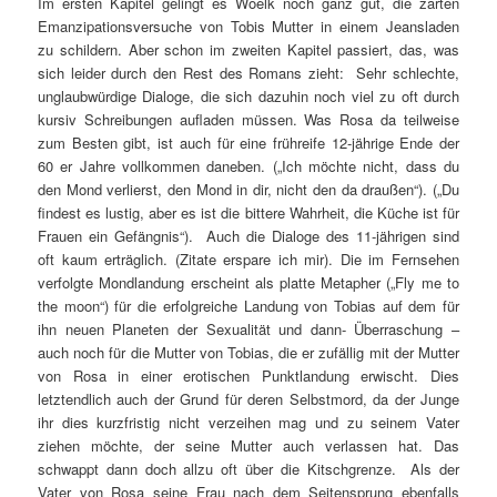
Im ersten Kapitel gelingt es Woelk noch ganz gut, die zarten
Emanzipationsversuche von Tobis Mutter in einem Jeansladen
zu schildern. Aber schon im zweiten Kapitel passiert, das, was
sich leider durch den Rest des Romans zieht: Sehr schlechte,
unglaubwürdige Dialoge, die sich dazuhin noch viel zu oft durch
kursiv Schreibungen aufladen müssen. Was Rosa da teilweise
zum Besten gibt, ist auch für eine frühreife 12-jährige Ende der
60 er Jahre vollkommen daneben. („Ich möchte nicht, dass du
den Mond verlierst, den Mond in dir, nicht den da draußen“). („Du
findest es lustig, aber es ist die bittere Wahrheit, die Küche ist für
Frauen ein Gefängnis“). Auch die Dialoge des 11-jährigen sind
oft kaum erträglich. (Zitate erspare ich mir). Die im Fernsehen
verfolgte Mondlandung erscheint als platte Metapher („Fly me to
the moon“) für die erfolgreiche Landung von Tobias auf dem für
ihn neuen Planeten der Sexualität und dann- Überraschung –
auch noch für die Mutter von Tobias, die er zufällig mit der Mutter
von Rosa in einer erotischen Punktlandung erwischt. Dies
letztendlich auch der Grund für deren Selbstmord, da der Junge
ihr dies kurzfristig nicht verzeihen mag und zu seinem Vater
ziehen möchte, der seine Mutter auch verlassen hat. Das
schwappt dann doch allzu oft über die Kitschgrenze. Als der
Vater von Rosa seine Frau nach dem Seitensprung ebenfalls