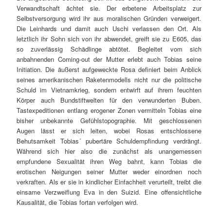
Verwandtschaft ächtet sie. Der erbetene Arbeitsplatz zur
Selbstversorgung wird ihr aus moralischen Gründen verweigert.
Die Leinhards und damit auch Uschi verlassen den Ort. Als
letztlich ihr Sohn sich von ihr abwendet, greift sie zu E605, das
so zuverlässig Schädlinge abtötet. Begleitet vom sich
anbahnenden Coming-out der Mutter erlebt auch Tobias seine
Initiation. Die äußerst aufgeweckte Rosa definiert beim Anblick
seines amerikanischen Raketenmodells nicht nur die politische
Schuld im Vietnamkrieg, sondern entwirft auf ihrem feuchten
Körper auch Bundstiftwelten für den verwunderten Buben.
Tastexpeditionen entlang erogener Zonen vermitteln Tobias eine
bisher unbekannte Gefühlstopographie. Mit geschlossenen
Augen lässt er sich leiten, wobei Rosas entschlossene
Behutsamkeit Tobias´ pubertäre Schuldempfindung verdrängt.
Während sich hier also die zunächst als unangemessen
empfundene Sexualität ihren Weg bahnt, kann Tobias die
erotischen Neigungen seiner Mutter weder einordnen noch
verkraften. Als er sie in kindlicher Einfachheit verurteilt, treibt die
einsame Verzweiflung Eva in den Suizid. Eine offensichtliche
Kausalität, die Tobias fortan verfolgen wird.