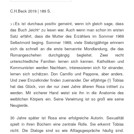
C.H.Beck 2019 | 189 S.
>>Es ist durchaus positiv gemeint, wenn ich gleich sage, dass
das Buch „leicht“ zu lesen war. Auch wenn man schon im ersten
Satz erfährt, dass die Mutter des Erzählers im Sommer 1969
Selbstmord beging. Sommer 1969, viele Siebzigjährige erinnern
sich da schnell an die erste bemannte Mondlandung, die das
Romangeschehen durchgängig begleitet. Zwei recht
unterschiedliche Familien lernen sich kennen. Katholiken und
Kommunisten werden Nachbarn, interessieren sich für einander,
lernen sich schätzen. Don Camillo und Peppone, aber anders.
Und zwei Einzelkinder finden zueinander. Der elfjährige (!) Tobias
hat das Glück, von der nur zwei Jahre älteren Rosa initiiert zu
werden. Mit sicherer Hand weist sie ihn in die Anatomie des
weiblichen Körpers ein. Seine Verwirrung ist so groß wie seine
Neugierde.
30 Jahre später ist Rosa eine erfolgreiche Autorin. Sexualität
spielt in ihren Büchern eine zentrale Rolle. Sie erkennt Tobias
nicht. Die Dialoge sind so wie Alltagsgespräche häufig sind.