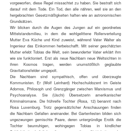
vorgeworfen, diese Regel missachtet zu haben. Sie bestraft sich
darauf mit dem Tode. Ein Tod, den alle nähren, weil sie an den
hergebrachten Gesetzmäßigkeiten haften wie an astronomischen
Grundsätzen.
Wir blicken durch die Augen des Jungen auf ein geordnetes
Mittelstandsmilieu, in dem die wohlgelittene Rollenverteilung
Mutter Eva Küche und Kind zuweist, während Vater Walter als
Ingenieur das Einkommen herbeischafft. Mit seiner geschätzten
Mutter erlebt Tobias die Welt, sein bewunderter Vater erklärt ihm
wie sie funktioniert. Erst als neue Nachbarn neue Weltsichten in
ihren Kosmos tragen, werden unumstößlich geglaubte
Gravitationsfelder umgepolt.
Die Nachbarn sind sympathisch, offen und überzeugte
Kommunisten. Er (Wolf Leinhard) Hochschuldozent im Geiste
Adornos, Philosoph und Grenzgänger zwischen Marxismus und
Psychoanalyse. Sie (Uschi) Übersetzerin amerikanischer
Kriminalromane. Die frühreife Tochter (Rosa, 12) benannt nach
Rosa Luxemburg. Trotz gegensätzlicher Anschauungen finden
die Nachbarn Gefallen aneinander. Bei Gartenfesten bilden sich
ungezwungen gemischte Paare, deren untergründige Erotik die
Tochter beunruhigen, wohingegen Tobias in kindlicher