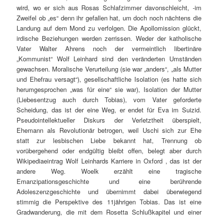
wird, wo er sich aus Rosas Schlafzimmer davonschleicht, -im
Zweifel ob „es“ denn ihr gefallen hat, um doch noch nächtens die
Landung auf dem Mond zu verfolgen. Die Apollomission glückt,
irdische Beziehungen werden zerrissen. Weder der katholische
Vater Walter Ahrens noch der vermeintlich libertinäre
„Kommunist“ Wolf Leinhard sind den veränderten Umständen
gewachsen. Moralische Verurteilung (sie war „anders“, „als Mutter
und Ehefrau versagt“), gesellschaftliche Isolation (es hatte sich
herumgesprochen „was für eine“ sie war), Isolation der Mutter
(Liebesentzug auch durch Tobias), vom Vater geforderte
Scheidung, das ist der eine Weg, er endet für Eva im Suizid.
Pseudointellektueller Diskurs der Verletztheit überspielt,
Ehemann als Revolutionär betrogen, weil Uschi sich zur Ehe
statt zur lesbischen Liebe bekannt hat, Trennung ob
vorübergehend oder endgültig bleibt offen, belegt aber durch
Wikipediaeintrag Wolf Leinhards Karriere in Oxford , das ist der
andere Weg. Woelk erzählt eine tragische
Emanzipationsgeschichte und eine berührende
Adoleszenzgeschichte und übernimmt dabei überwiegend
stimmig die Perspektive des 11jährigen Tobias. Das ist eine
Gradwanderung, die mit dem Rosetta Schlußkapitel und einer