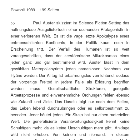
Rowohlt 1989 – 199 Seiten
>> Paul Auster skizziert im Science Fiction Setting das
hoffnungslose Ausgeliefertsein einer suchenden Protagonistin in
einer verlorenen Welt. Es ist die vage letzte Apokalypse eines
entmenschlichten Kontinents, in der Politik kaum noch in
Erscheinung tritt. Der Verfall des Humanen ist so weit
vorangeschritten, dass der zerstörerische Mikrokosmos eines
jeden ganz und gar bestimmend wird. Auster lässt in dem
gewählten Metropollabyrinth jeden namenlosen Nachbarn zur
Hyäne werden. Der Alltag ist erbarmungslos vernichtend, sodass
der vorzeitige Freitod in jedem Falle als Erlösung begriffen
werden muss. Gesellschaftliche Strukturen, geregelte
Arbeitsprozesse und einvernehmliche Ordnungen fehlen ebenso
wie Zukunft und Ziele. Das Dasein folgt nur noch dem Reflex,
das Leben lebend durchzubringen oder es selbstbestimmt zu
beenden. Jeder häutet jeden. Ein Skalp hat nur einen materiellen
Wert. Die generalisierte Verantwortungslosigkeit kennt keine
Schuldigen mehr, da es keine Unschuldigen mehr gibt. Anklage
wird nicht erhoben. Von keinem und niemand. In diesem