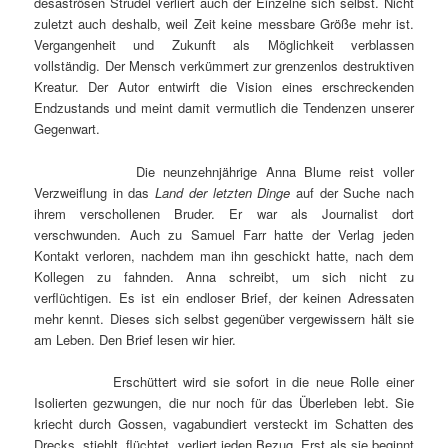
desaströsen Strudel verliert auch der Einzelne sich selbst. Nicht
zuletzt auch deshalb, weil Zeit keine messbare Größe mehr ist.
Vergangenheit und Zukunft als Möglichkeit verblassen
vollständig. Der Mensch verkümmert zur grenzenlos destruktiven
Kreatur. Der Autor entwirft die Vision eines erschreckenden
Endzustands und meint damit vermutlich die Tendenzen unserer
Gegenwart.
Die neunzehnjährige Anna Blume reist voller
Verzweiflung in das
Land der letzten Dinge
auf der Suche nach
ihrem verschollenen Bruder. Er war als Journalist dort
verschwunden. Auch zu Samuel Farr hatte der Verlag jeden
Kontakt verloren, nachdem man ihn geschickt hatte, nach dem
Kollegen zu fahnden. Anna schreibt, um sich nicht zu
verflüchtigen. Es ist ein endloser Brief, der keinen Adressaten
mehr kennt. Dieses sich selbst gegenüber vergewissern hält sie
am Leben. Den Brief lesen wir hier.
Erschüttert wird sie sofort in die neue Rolle einer
Isolierten gezwungen, die nur noch für das Überleben lebt. Sie
kriecht durch Gossen, vagabundiert versteckt im Schatten des
Drecks, stiehlt, flüchtet, verliert jeden Bezug. Erst als sie beginnt