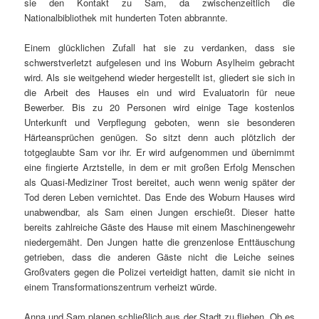
sie den Kontakt zu Sam, da zwischenzeitlich die
Nationalbibliothek mit hunderten Toten abbrannte.
Einem glücklichen Zufall hat sie zu verdanken, dass sie
schwerstverletzt aufgelesen und ins Woburn Asylheim gebracht
wird. Als sie weitgehend wieder hergestellt ist, gliedert sie sich in
die Arbeit des Hauses ein und wird Evaluatorin für neue
Bewerber. Bis zu 20 Personen wird einige Tage kostenlos
Unterkunft und Verpflegung geboten, wenn sie besonderen
Härteansprüchen genügen. So sitzt denn auch plötzlich der
totgeglaubte Sam vor ihr. Er wird aufgenommen und übernimmt
eine fingierte Arztstelle, in dem er mit großen Erfolg Menschen
als Quasi-Mediziner Trost bereitet, auch wenn wenig später der
Tod deren Leben vernichtet. Das Ende des Woburn Hauses wird
unabwendbar, als Sam einen Jungen erschießt. Dieser hatte
bereits zahlreiche Gäste des Hause mit einem Maschinengewehr
niedergemäht. Den Jungen hatte die grenzenlose Enttäuschung
getrieben, dass die anderen Gäste nicht die Leiche seines
Großvaters gegen die Polizei verteidigt hatten, damit sie nicht in
einem Transformationszentrum verheizt würde.
Anna und Sam planen schließlich aus der Stadt zu fliehen. Ob es