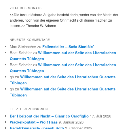
ZITAT DES MONATS
>>Die fast unlösbare Aufgabe besteht darin, weder von der Macht der
anderen, noch von der eigenen Ohnmacht sich dumm machen zu
lassen.<< Theodor W. Adorno
NEUESTE KOMMENTARE
Max Steinacher
zu
Fallensteller – Saša Stanišic´
Beat Schäfer
zu
Willkommen auf der Seite des Literarischen
Quartetts Tübingen
Beat Schäfer
zu
Willkommen auf der Seite des Literarischen
Quartetts Tübingen
gh
zu
Willkommen auf der Seite des Literarischen Quartetts
Tübingen
gh
zu
Willkommen auf der Seite des Literarischen Quartetts
Tübingen
LETZTE REZENSIONEN
Der Horizont der Nacht – Gianrico Carofiglio
17. Juli 2026
Wackelkontakt – Wolf Haas
9. Januar 2026
Radetzkymarsch- Joseph Roth
2. Oktober 2025