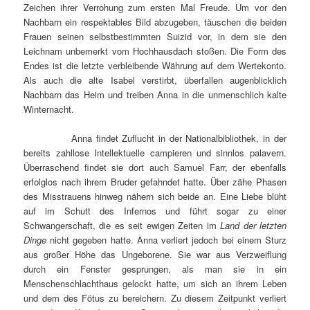
Zeichen ihrer Verrohung zum ersten Mal Freude. Um vor den
Nachbarn ein respektables Bild abzugeben, täuschen die beiden
Frauen seinen selbstbestimmten Suizid vor, in dem sie den
Leichnam unbemerkt vom Hochhausdach stoßen. Die Form des
Endes ist die letzte verbleibende Währung auf dem Wertekonto.
Als auch die alte Isabel verstirbt, überfallen augenblicklich
Nachbarn das Heim und treiben Anna in die unmenschlich kalte
Winternacht.
Anna findet Zuflucht in der Nationalbibliothek, in der
bereits zahllose Intellektuelle campieren und sinnlos palavern.
Überraschend findet sie dort auch Samuel Farr, der ebenfalls
erfolglos nach ihrem Bruder gefahndet hatte. Über zähe Phasen
des Misstrauens hinweg nähern sich beide an. Eine Liebe blüht
auf im Schutt des Infernos und führt sogar zu einer
Schwangerschaft, die es seit ewigen Zeiten im
Land der letzten
Dinge
nicht gegeben hatte. Anna verliert jedoch bei einem Sturz
aus großer Höhe das Ungeborene. Sie war aus Verzweiflung
durch ein Fenster gesprungen, als man sie in ein
Menschenschlachthaus gelockt hatte, um sich an ihrem Leben
und dem des Fötus zu bereichern. Zu diesem Zeitpunkt verliert