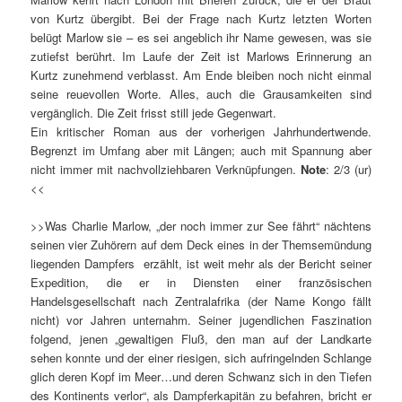
von Kurtz übergibt. Bei der Frage nach Kurtz letzten Worten
belügt Marlow sie – es sei angeblich ihr Name gewesen, was sie
zutiefst berührt. Im Laufe der Zeit ist Marlows Erinnerung an
Kurtz zunehmend verblasst. Am Ende bleiben noch nicht einmal
seine reuevollen Worte. Alles, auch die Grausamkeiten sind
vergänglich. Die Zeit frisst still jede Gegenwart.
Ein kritischer Roman aus der vorherigen Jahrhundertwende.
Begrenzt im Umfang aber mit Längen; auch mit Spannung aber
nicht immer mit nachvollziehbaren Verknüpfungen.
Note
: 2/3 (ur)
<<
>>Was Charlie Marlow, „der noch immer zur See fährt“ nächtens
seinen vier Zuhörern auf dem Deck eines in der Themsemündung
liegenden Dampfers erzählt, ist weit mehr als der Bericht seiner
Expedition, die er in Diensten einer französischen
Handelsgesellschaft nach Zentralafrika (der Name Kongo fällt
nicht) vor Jahren unternahm. Seiner jugendlichen Faszination
folgend, jenen „gewaltigen Fluß, den man auf der Landkarte
sehen konnte und der einer riesigen, sich aufringelnden Schlange
glich deren Kopf im Meer…und deren Schwanz sich in den Tiefen
des Kontinents verlor“, als Dampferkapitän zu befahren, bricht er