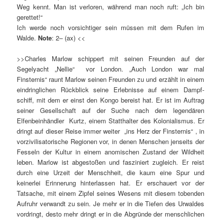
Weg kennt. Man ist verloren, während man noch ruft: „Ich bin
gerettet!“
Ich werde noch vorsichtiger sein müssen mit dem Rufen im
Walde.
Note
: 2– (ax) <<
>>Charles Marlow schippert mit seinen Freunden auf der
Segelyacht „Nellie“ vor London. „Auch London war mal
Finsternis“ raunt Marlow seinen Freunden zu und erzählt in einem
eindringlichen Rückblick seine Erlebnisse auf einem Dampf-
schiff, mit dem er einst den Kongo bereist hat. Er ist im Auftrag
seiner Gesellschaft auf der Suche nach dem legendären
Elfenbeinhändler Kurtz, einem Statthalter des Kolonialismus. Er
dringt auf dieser Reise immer weiter „ins Herz der Finsternis“ , in
vorzivilisatorische Regionen vor, in denen Menschen jenseits der
Fesseln der Kultur in einem anomischen Zustand der Wildheit
leben. Marlow ist abgestoßen und fasziniert zugleich. Er reist
durch eine Urzeit der Menschheit, die kaum eine Spur und
keinerlei Erinnerung hinterlassen hat. Er erschauert vor der
Tatsache, mit einem Zipfel seines Wesens mit diesem tobenden
Aufruhr verwandt zu sein. Je mehr er in die Tiefen des Urwaldes
vordringt, desto mehr dringt er in die Abgründe der menschlichen