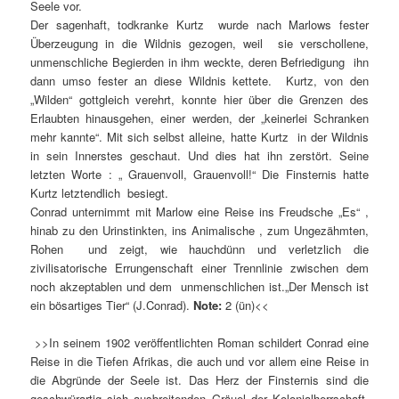
Seele vor.
Der sagenhaft, todkranke Kurtz wurde nach Marlows fester
Überzeugung in die Wildnis gezogen, weil sie verschollene,
unmenschliche Begierden in ihm weckte, deren Befriedigung ihn
dann umso fester an diese Wildnis kettete. Kurtz, von den
„Wilden“ gottgleich verehrt, konnte hier über die Grenzen des
Erlaubten hinausgehen, einer werden, der „keinerlei Schranken
mehr kannte“. Mit sich selbst alleine, hatte Kurtz in der Wildnis
in sein Innerstes geschaut. Und dies hat ihn zerstört. Seine
letzten Worte : „ Grauenvoll, Grauenvoll!“ Die Finsternis hatte
Kurtz letztendlich besiegt.
Conrad unternimmt mit Marlow eine Reise ins Freudsche „Es“ ,
hinab zu den Urinstinkten, ins Animalische , zum Ungezähmten,
Rohen und zeigt, wie hauchdünn und verletzlich die
zivilisatorische Errungenschaft einer Trennlinie zwischen dem
noch akzeptablen und dem unmenschlichen ist.„Der Mensch ist
ein bösartiges Tier“ (J.Conrad).
Note:
2 (ün)<<
>>In seinem 1902 veröffentlichten Roman schildert Conrad eine
Reise in die Tiefen Afrikas, die auch und vor allem eine Reise in
die Abgründe der Seele ist. Das Herz der Finsternis sind die
geschwürartig sich ausbreitenden Gräuel der Kolonialherrschaft,