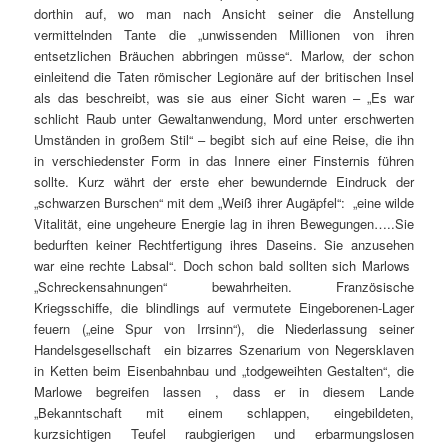
dorthin auf, wo man nach Ansicht seiner die Anstellung
vermittelnden Tante die „unwissenden Millionen von ihren
entsetzlichen Bräuchen abbringen müsse“. Marlow, der schon
einleitend die Taten römischer Legionäre auf der britischen Insel
als das beschreibt, was sie aus einer Sicht waren – „Es war
schlicht Raub unter Gewaltanwendung, Mord unter erschwerten
Umständen in großem Stil“ – begibt sich auf eine Reise, die ihn
in verschiedenster Form in das Innere einer Finsternis führen
sollte. Kurz währt der erste eher bewundernde Eindruck der
„schwarzen Burschen“ mit dem „Weiß ihrer Augäpfel“: „eine wilde
Vitalität, eine ungeheure Energie lag in ihren Bewegungen…..Sie
bedurften keiner Rechtfertigung ihres Daseins. Sie anzusehen
war eine rechte Labsal“. Doch schon bald sollten sich Marlows
„Schreckensahnungen“ bewahrheiten. Französische
Kriegsschiffe, die blindlings auf vermutete Eingeborenen-Lager
feuern („eine Spur von Irrsinn“), die Niederlassung seiner
Handelsgesellschaft ein bizarres Szenarium von Negersklaven
in Ketten beim Eisenbahnbau und „todgeweihten Gestalten“, die
Marlowe begreifen lassen , dass er in diesem Lande
„Bekanntschaft mit einem schlappen, eingebildeten,
kurzsichtigen Teufel raubgierigen und erbarmungslosen