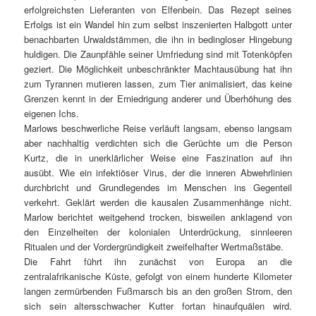
erfolgreichsten Lieferanten von Elfenbein. Das Rezept seines
Erfolgs ist ein Wandel hin zum selbst inszenierten Halbgott unter
benachbarten Urwaldstämmen, die ihn in bedingloser Hingebung
huldigen. Die Zaunpfähle seiner Umfriedung sind mit Totenköpfen
geziert. Die Möglichkeit unbeschränkter Machtausübung hat ihn
zum Tyrannen mutieren lassen, zum Tier animalisiert, das keine
Grenzen kennt in der Erniedrigung anderer und Überhöhung des
eigenen Ichs.
Marlows beschwerliche Reise verläuft langsam, ebenso langsam
aber nachhaltig verdichten sich die Gerüchte um die Person
Kurtz, die in unerklärlicher Weise eine Faszination auf ihn
ausübt. Wie ein infektiöser Virus, der die inneren Abwehrlinien
durchbricht und Grundlegendes im Menschen ins Gegenteil
verkehrt. Geklärt werden die kausalen Zusammenhänge nicht.
Marlow berichtet weitgehend trocken, bisweilen anklagend von
den Einzelheiten der kolonialen Unterdrückung, sinnleeren
Ritualen und der Vordergründigkeit zweifelhafter Wertmaßstäbe.
Die Fahrt führt ihn zunächst von Europa an die
zentralafrikanische Küste, gefolgt von einem hunderte Kilometer
langen zermürbenden Fußmarsch bis an den großen Strom, den
sich sein altersschwacher Kutter fortan hinaufquälen wird.