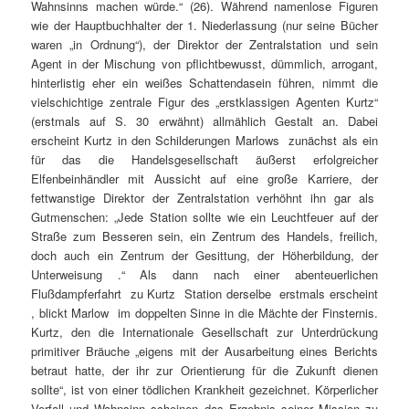
Wahnsinns machen würde.“ (26). Während namenlose Figuren
wie der Hauptbuchhalter der 1. Niederlassung (nur seine Bücher
waren „in Ordnung“), der Direktor der Zentralstation und sein
Agent in der Mischung von pflichtbewusst, dümmlich, arrogant,
hinterlistig eher ein weißes Schattendasein führen, nimmt die
vielschichtige zentrale Figur des „erstklassigen Agenten Kurtz“
(erstmals auf S. 30 erwähnt) allmählich Gestalt an. Dabei
erscheint Kurtz in den Schilderungen Marlows zunächst als ein
für das die Handelsgesellschaft äußerst erfolgreicher
Elfenbeinhändler mit Aussicht auf eine große Karriere, der
fettwanstige Direktor der Zentralstation verhöhnt ihn gar als
Gutmenschen: „Jede Station sollte wie ein Leuchtfeuer auf der
Straße zum Besseren sein, ein Zentrum des Handels, freilich,
doch auch ein Zentrum der Gesittung, der Höherbildung, der
Unterweisung .“ Als dann nach einer abenteuerlichen
Flußdampferfahrt zu Kurtz Station derselbe erstmals erscheint
, blickt Marlow im doppelten Sinne in die Mächte der Finsternis.
Kurtz, den die Internationale Gesellschaft zur Unterdrückung
primitiver Bräuche „eigens mit der Ausarbeitung eines Berichts
betraut hatte, der ihr zur Orientierung für die Zukunft dienen
sollte“, ist von einer tödlichen Krankheit gezeichnet. Körperlicher
Verfall und Wahnsinn scheinen das Ergebnis seiner Mission zu