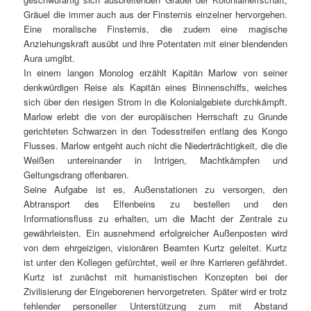
Gräuel die immer auch aus der Finsternis einzelner hervorgehen.
Eine moralische Finsternis, die zudem eine magische
Anziehungskraft ausübt und ihre Potentaten mit einer blendenden
Aura umgibt.
In einem langen Monolog erzählt Kapitän Marlow von seiner
denkwürdigen Reise als Kapitän eines Binnenschiffs, welches
sich über den riesigen Strom in die Kolonialgebiete durchkämpft.
Marlow erlebt die von der europäischen Herrschaft zu Grunde
gerichteten Schwarzen in den Todesstreifen entlang des Kongo
Flusses. Marlow entgeht auch nicht die Niederträchtigkeit, die die
Weißen untereinander in Intrigen, Machtkämpfen und
Geltungsdrang offenbaren.
Seine Aufgabe ist es, Außenstationen zu versorgen, den
Abtransport des Elfenbeins zu bestellen und den
Informationsfluss zu erhalten, um die Macht der Zentrale zu
gewährleisten. Ein ausnehmend erfolgreicher Außenposten wird
von dem ehrgeizigen, visionären Beamten Kurtz geleitet. Kurtz
ist unter den Kollegen gefürchtet, weil er ihre Karrieren gefährdet.
Kurtz ist zunächst mit humanistischen Konzepten bei der
Zivilisierung der Eingeborenen hervorgetreten. Später wird er trotz
fehlender personeller Unterstützung zum mit Abstand