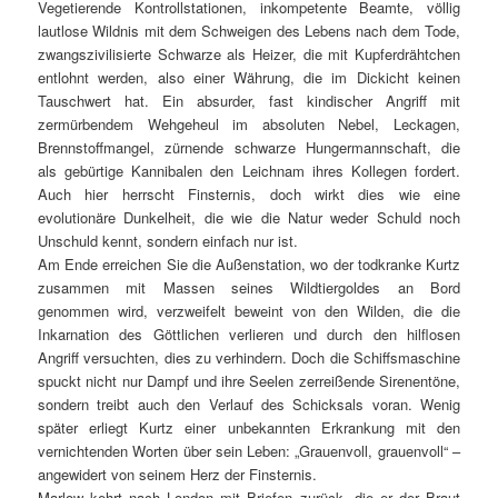
Vegetierende Kontrollstationen, inkompetente Beamte, völlig
lautlose Wildnis mit dem Schweigen des Lebens nach dem Tode,
zwangszivilisierte Schwarze als Heizer, die mit Kupferdrähtchen
entlohnt werden, also einer Währung, die im Dickicht keinen
Tauschwert hat. Ein absurder, fast kindischer Angriff mit
zermürbendem Wehgeheul im absoluten Nebel, Leckagen,
Brennstoffmangel, zürnende schwarze Hungermannschaft, die
als gebürtige Kannibalen den Leichnam ihres Kollegen fordert.
Auch hier herrscht Finsternis, doch wirkt dies wie eine
evolutionäre Dunkelheit, die wie die Natur weder Schuld noch
Unschuld kennt, sondern einfach nur ist.
Am Ende erreichen Sie die Außenstation, wo der todkranke Kurtz
zusammen mit Massen seines Wildtiergoldes an Bord
genommen wird, verzweifelt beweint von den Wilden, die die
Inkarnation des Göttlichen verlieren und durch den hilflosen
Angriff versuchten, dies zu verhindern. Doch die Schiffsmaschine
spuckt nicht nur Dampf und ihre Seelen zerreißende Sirenentöne,
sondern treibt auch den Verlauf des Schicksals voran. Wenig
später erliegt Kurtz einer unbekannten Erkrankung mit den
vernichtenden Worten über sein Leben: „Grauenvoll, grauenvoll“ –
angewidert von seinem Herz der Finsternis.
Marlow kehrt nach London mit Briefen zurück, die er der Braut