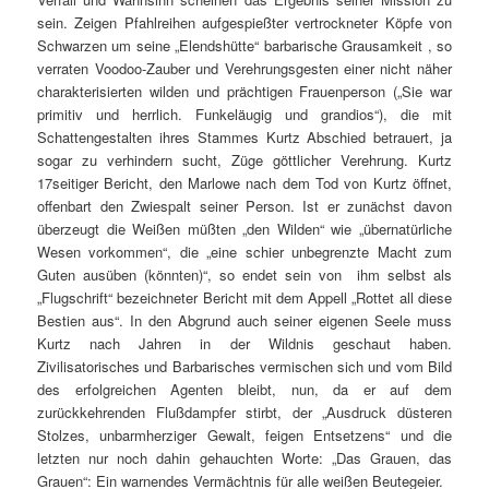
sein. Zeigen Pfahlreihen aufgespießter vertrockneter Köpfe von
Schwarzen um seine „Elendshütte“ barbarische Grausamkeit , so
verraten Voodoo-Zauber und Verehrungsgesten einer nicht näher
charakterisierten wilden und prächtigen Frauenperson („Sie war
primitiv und herrlich. Funkeläugig und grandios“), die mit
Schattengestalten ihres Stammes Kurtz Abschied betrauert, ja
sogar zu verhindern sucht, Züge göttlicher Verehrung. Kurtz
17seitiger Bericht, den Marlowe nach dem Tod von Kurtz öffnet,
offenbart den Zwiespalt seiner Person. Ist er zunächst davon
überzeugt die Weißen müßten „den Wilden“ wie „übernatürliche
Wesen vorkommen“, die „eine schier unbegrenzte Macht zum
Guten ausüben (könnten)“, so endet sein von ihm selbst als
„Flugschrift“ bezeichneter Bericht mit dem Appell „Rottet all diese
Bestien aus“. In den Abgrund auch seiner eigenen Seele muss
Kurtz nach Jahren in der Wildnis geschaut haben.
Zivilisatorisches und Barbarisches vermischen sich und vom Bild
des erfolgreichen Agenten bleibt, nun, da er auf dem
zurückkehrenden Flußdampfer stirbt, der „Ausdruck düsteren
Stolzes, unbarmherziger Gewalt, feigen Entsetzens“ und die
letzten nur noch dahin gehauchten Worte: „Das Grauen, das
Grauen“: Ein warnendes Vermächtnis für alle weißen Beutegeier.